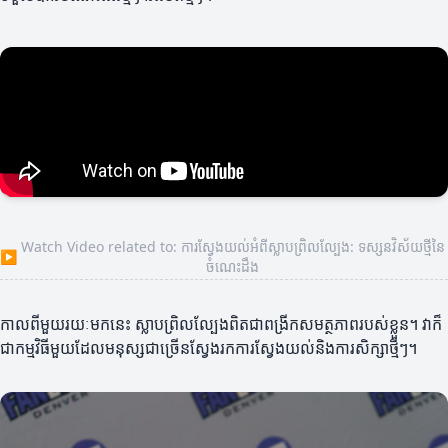
Watch Video related to: ការស្វែងយល់អំពីស្លាបព្រិលល្បែង: ទស្សនវិស័យថ្មីនៃ
▶
ចំណេះដឹង
កាលពីមួយរយៈមកនេះ ស្លាបព្រិលល្បែងពិតជាពង្រីកសមត្ថភាពរបស់ខ្លួន។ វាក៏
ជាកម្មវិធីមួយដែលមនុស្សជាច្រើនស្វែងរកការស្វែងយល់និងការសិក្សាថ្មីៗ។