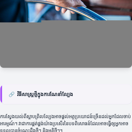
🔗
វិធីសាស្ត្រថ្មីក្នុងការណែនាំល្បែង
ការស្វែងយល់ពីស្លាបព្រិលល្បែងអាចផ្តល់អត្ថប្រយោជន៍ច្រើនដល់អ្នកដែលចាប់
អារម្មណ៍។ វាជាការផ្គត់ផ្គង់យ៉ាងប្រសើរនៃបទពិសោធន៍ដែលអាចធ្វើឲ្យអ្នកអាច
ទទួលបានចំណេះដឹងថ្មីៗ និងមតិថ្មីៗ។