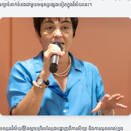
រក្សាទំនាក់ទំនងជាមួយមនុស្សផ្សេងទៀតក្នុងវិស័យនេះ។
ទស្សនវិស័យថ្មីនៃស្លាបព្រិលល្បែងបង្ហាញពីការសិក្សា និងការលូតលាស់ក្នុង