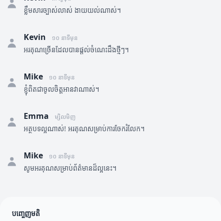
ខ្លឹមសារច្បាស់លាស់ ងាយយល់ណាស់។
Kevin
១០ នាទីមុន
អរគុណច្រើនដែលបានផ្តល់ចំណេះដឹងថ្មីៗ។
Mike
១០ នាទីមុន
ខ្ញុំពិតជាចូលចិត្តអានវាណាស់។
Emma
ម្សិលមិញ
អត្ថបទល្អណាស់! អរគុណសម្រាប់ការចែករំលែក។
Mike
១០ នាទីមុន
សូមអរគុណសម្រាប់ព័ត៌មានដ៏ល្អនេះ។
បញ្ចេញមតិ