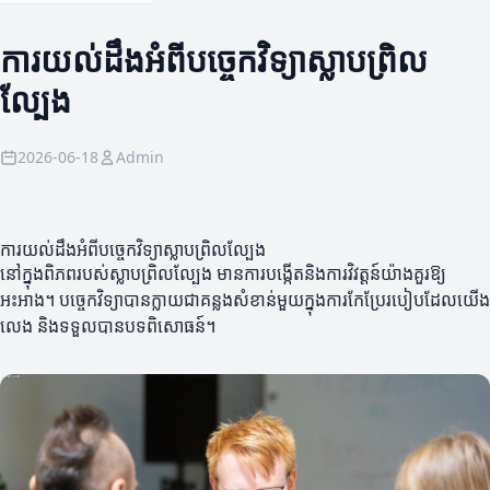
ការយល់ដឹងអំពីបច្ចេកវិទ្យាស្លាបព្រិល
ល្បែង
2026-06-18
Admin
ការយល់ដឹងអំពីបច្ចេកវិទ្យាស្លាបព្រិលល្បែង
នៅក្នុងពិភពរបស់ស្លាបព្រិលល្បែង មានការបង្កើតនិងការវិវត្តន៍យ៉ាងគួរឱ្យ
អះអាង។ បច្ចេកវិទ្យាបានក្លាយជាគន្លងសំខាន់មួយក្នុងការកែប្រែរបៀបដែលយើង
លេង និងទទួលបានបទពិសោធន៍។