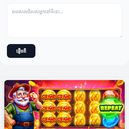
ផ្ញើមតិ