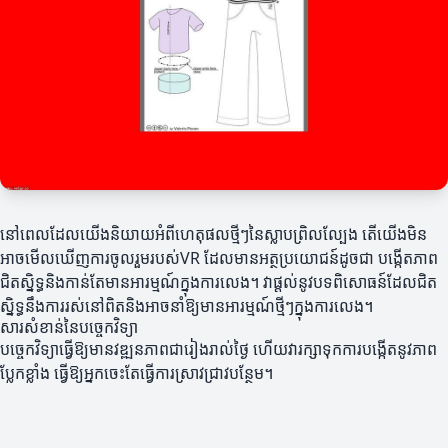
នៅពេលដែលយើងនិយាយអំពីហេតុផលថ្មីៗនៃស្លាបព្រិលល្បែង តើយើងមិន
អាចមើលឃើញការចូលរួមរបស់VR ដែលមានអត្ថប្រយោជន៍ដូចជា បង្កើតភាព
ជិតស្និទ្ធនិងកាន់តែមានអារម្មណ៍ក្នុងការលេង។ វាផ្តល់នូវបទពិសោធន៍ដែលជិត
ស្និទ្ធនឹងការរស់នៅពិតនិងអាចនាំឱ្យមានអារម្មណ៍ថ្មីៗក្នុងការលេង។
សារសំខាន់នៃបច្ចេកវិទ្យា
បច្ចេកវិទ្យាធ្វើឱ្យមានវឌ្ឍនភាពជារៀងរាល់ថ្ងៃ ហើយវារក្សាទុកការបង្កើតនូវភាព
ប្លែកខ្លាំង ធ្វើឱ្យអ្នកចេះតែធ្វើការស្រាវជ្រាវបន្ថែម។