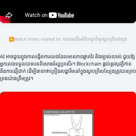
▶
Watch Video related to: ការយល់ដឹងអំពីបច្ចេកវិទ្យាស្លាបព្រិលល្បែង
AI អាចជួយក្នុងការបង្កើតការលេងដែលមានភាពឆ្លាតវៃ និងច្បាស់លាស់ ជួយឱ្យ
អ្នកលេងទទួលបានបទពិសោធន៍ល្អប្រសើរ។ Blockchain ផ្តល់នូវសុវត្ថិភាព
និងការជឿជាក់ ដើម្បីធានាថាគ្រឿងសង្ហារឹមនៅក្នុងស្លាបព្រិលល្បែងត្រូវបានគ្រប់
គ្រងយ៉ាងត្រឹមត្រូវ។