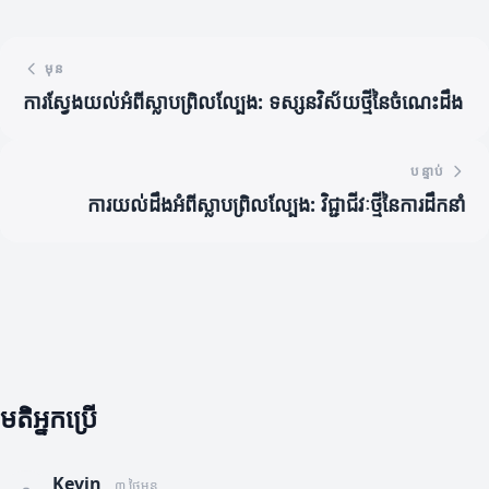
មុន
ការស្វែងយល់អំពីស្លាបព្រិលល្បែង: ទស្សនវិស័យថ្មីនៃចំណេះដឹង
បន្ទាប់
ការយល់ដឹងអំពីស្លាបព្រិលល្បែង: វិជ្ជាជីវៈថ្មីនៃការដឹកនាំ
មតិអ្នកប្រើ
Kevin
៣ ថ្ងៃមុន