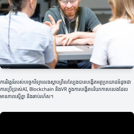
ការវិវត្តន៍របស់បច្ចេកវិទ្យាលេងស្លាបព្រិលល្បែងបានបង្កើតអត្ថប្រយោជន៍ដូចជា
ការប្រើប្រាស់AI, Blockchain និងVR ក្នុងការបង្កើតបរិយាកាសលេងដែល
មានភាពស្មើគ្នា និងឆាប់រហ័ស។