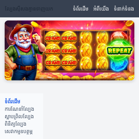
ល្បែងស៊ីសងគ្មានទាញយក
ទំព័រដើម
អំពីយើង
ទំនាក់ទំនង
ទំព័រដើម
ការណែនាំល្បែង
ស្លាបព្រិលល្បែង
ពិនិត្យល្បែង
សេវាកម្មឧបត្ថម្ភ