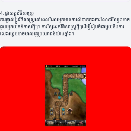
4. ផ្លាស់ប្តូរវិធីសាស្ត្រ
ការផ្លាស់ប្តូរវិធីសាស្ត្រនៅពេលដែលអ្នកមានការលំបាកក្នុងការណែនាំល្បែងអាច
ជួយអ្នកយកឱកាសថ្មីៗ។ ការស្វែងរកវិធីសាស្ត្រថ្មីៗដើម្បីរៀបចំជាមួយនឹងការ
លេងហ្គេមអាចមានអត្ថប្រយោជន៍យ៉ាងខ្លាំង។