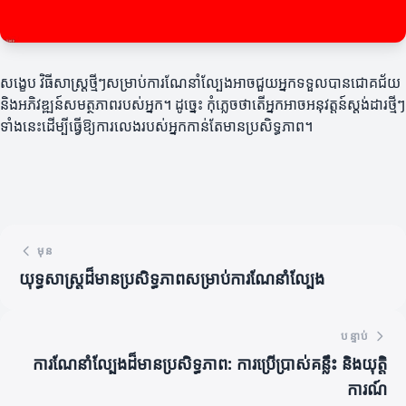
សង្ខេប វិធីសាស្ត្រថ្មីៗសម្រាប់ការណែនាំល្បែងអាចជួយអ្នកទទួលបានជោគជ័យ
និងអភិវឌ្ឍន៍សមត្ថភាពរបស់អ្នក។ ដូច្នេះ កុំភ្លេចថាតើអ្នកអាចអនុវត្តន៍ស្តង់ដារថ្មីៗ
ទាំងនេះដើម្បីធ្វើឱ្យការលេងរបស់អ្នកកាន់តែមានប្រសិទ្ធភាព។
មុន
យុទ្ធសាស្ត្រដ៏មានប្រសិទ្ធភាពសម្រាប់ការណែនាំល្បែង
បន្ទាប់
ការណែនាំល្បែងដ៏មានប្រសិទ្ធភាព: ការប្រើប្រាស់គន្លឹះ និងយុត្តិ
ការណ៍