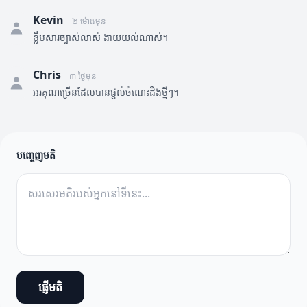
Kevin
២ ម៉ោងមុន
ខ្លឹមសារច្បាស់លាស់ ងាយយល់ណាស់។
Chris
៣ ថ្ងៃមុន
អរគុណច្រើនដែលបានផ្តល់ចំណេះដឹងថ្មីៗ។
បញ្ចេញមតិ
ផ្ញើមតិ