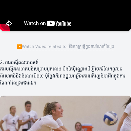
▶
Watch Video related to: វិធីសាស្ត្រថ្មីក្នុងការណែនាំល្បែង
2. ការបង្កើតសហគមន៍
ការបង្កើតសហគមន៍សម្រាប់អ្នកលេង មិនតែប៉ុណ្ណោះដើម្បីចែករំលែកនូវបទ
ពិសោធន៍និងចំណេះដឹងទេ ប៉ុន្តែវាក៏អាចជួយពង្រឹងការអភិវឌ្ឍន៍អាជីពក្នុងការ
ណែនាំល្បែងផងដែរ។