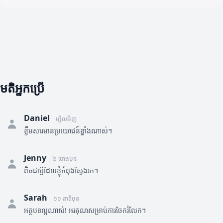
មតិអ្នកប្រើ
Daniel
ម្សិលមិញ
ខ្លឹមសារមានប្រយោជន៍ខ្លាំងណាស់។
Jenny
២ ម៉ោងមុន
ពិតជាអ្វីដែលខ្ញុំកំពុងស្វែងរក។
Sarah
១០ នាទីមុន
អត្ថបទល្អណាស់! អរគុណសម្រាប់ការចែករំលែក។