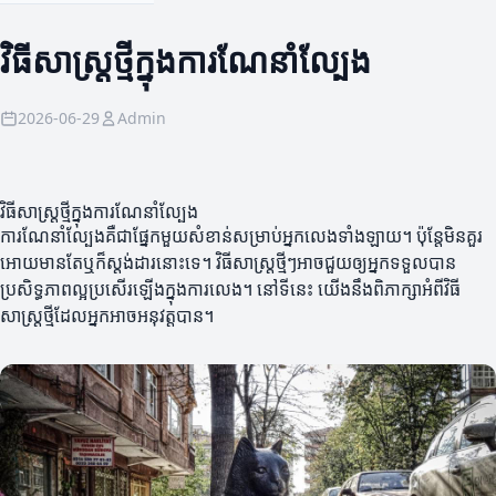
វិធីសាស្ត្រថ្មីក្នុងការណែនាំល្បែង
2026-06-29
Admin
វិធីសាស្ត្រថ្មីក្នុងការណែនាំល្បែង
ការណែនាំល្បែងគឺជាផ្នែកមួយសំខាន់សម្រាប់អ្នកលេងទាំងឡាយ។ ប៉ុន្តែមិនគួរ
អោយមានតែឬក៏ស្តង់ដារនោះទេ។ វិធីសាស្រ្តថ្មីៗអាចជួយឲ្យអ្នកទទួលបាន
ប្រសិទ្ធភាពល្អប្រសើរឡើងក្នុងការលេង។ នៅទីនេះ យើងនឹងពិភាក្សាអំពីវិធី
សាស្ត្រថ្មីដែលអ្នកអាចអនុវត្តបាន។