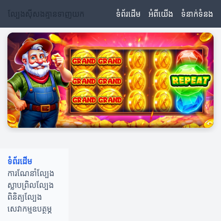
ល្បែងស៊ីសងគ្មានទាញយក
ទំព័រដើម
អំពីយើង
ទំនាក់ទំនង
ទំព័រដើម
ការណែនាំល្បែង
ស្លាបព្រិលល្បែង
ពិនិត្យល្បែង
សេវាកម្មឧបត្ថម្ភ