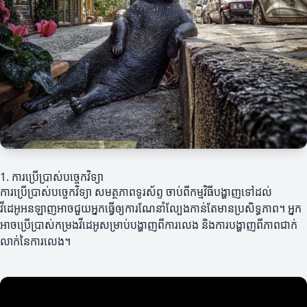
1. ការប្រើប្រាស់បច្ចេកវិទ្យា
ការប្រើប្រាស់បច្ចេកវិទ្យា សមត្ថភាពទូរស័ព្ទ ចាប់ពីកម្មវិធីបង្ហាញទៅដល់
វីដេអូអនឡាញអាចជួយអ្នកធ្វើឲ្យការណែនាំល្បែងកាន់តែមានប្រសិទ្ធភាព។ អ្នក
អាចប្រើប្រាស់កម្រងវីដេអូសម្រាប់បង្ហាញពីការលេង និងការបង្ហាញពីភាពជាក់
លាក់នៃការលេង។