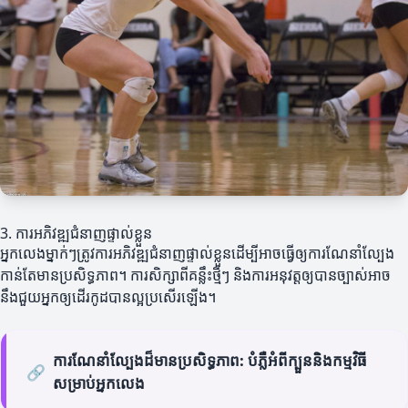
3. ការអភិវឌ្ឍជំនាញផ្ទាល់ខ្លួន
អ្នកលេងម្នាក់ៗត្រូវការអភិវឌ្ឍជំនាញផ្ទាល់ខ្លួនដើម្បីអាចធ្វើឲ្យការណែនាំល្បែង
កាន់តែមានប្រសិទ្ធភាព។ ការសិក្សាពីគន្លឹះថ្មីៗ និងការអនុវត្តឲ្យបានច្បាស់អាច
នឹងជួយអ្នកឲ្យដើរកូដបានល្អប្រសើរឡើង។
ការណែនាំល្បែងដ៏មានប្រសិទ្ធភាព: បំភ្លឺអំពីក្បួននិងកម្មវិធី
🔗
សម្រាប់អ្នកលេង