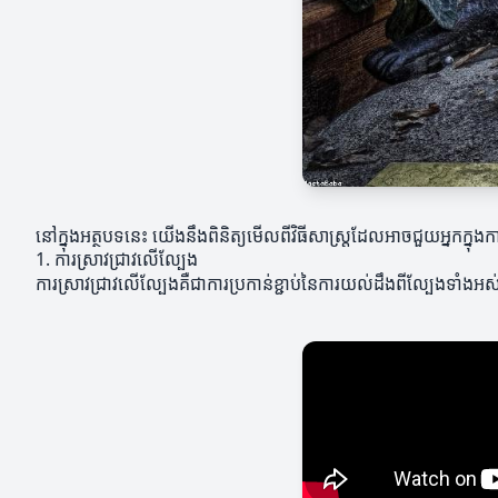
នៅក្នុងអត្ថបទនេះ យើងនឹងពិនិត្យមើលពីវិធីសាស្ត្រដែលអាចជួយអ្នកក្នុង
1. ការស្រាវជ្រាវលើល្បែង
ការស្រាវជ្រាវលើល្បែងគឺជាការប្រកាន់ខ្ជាប់នៃការយល់ដឹងពីល្បែងទាំងអស់។ តើ