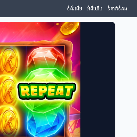
ទំព័រដើម
អំពីយើង
ទំនាក់ទំនង