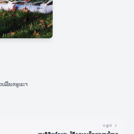
បរិវិសកម្មនេះ។
បន្ទាប់