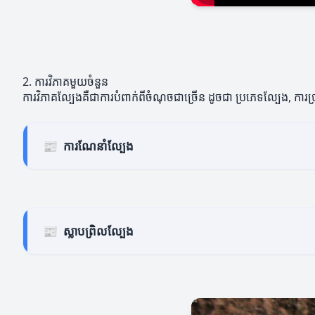
2. ការវិភាគមួយចំនួន
ការវិភាគល្បែងគឺជាការបំពាក់ពីចំណុចជាច្រើន ដូចជា ប្រភេទល្បែង, ការ
📰
ការណែនាំល្បែង
📰
ស្លាបព្រិលល្បែង