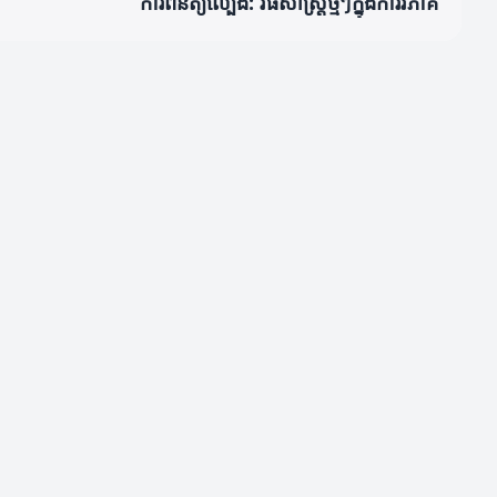
ការពិនិត្យល្បែង: វិធីសាស្ត្រថ្មីៗក្នុងការវិភាគ