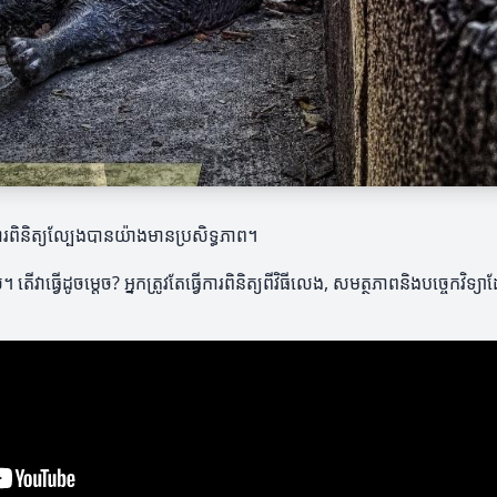
ការពិនិត្យល្បែងបានយ៉ាងមានប្រសិទ្ធភាព។
វាធ្វើដូចម្តេច? អ្នកត្រូវតែធ្វើការពិនិត្យពីវិធីលេង, សមត្ថភាពនិងបច្ចេកវិទ្យ