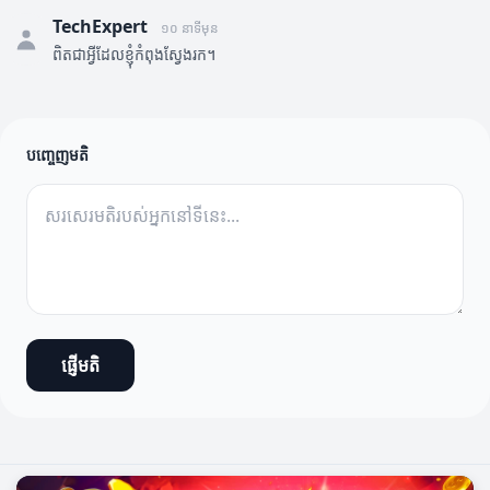
TechExpert
១០ នាទីមុន
ពិតជាអ្វីដែលខ្ញុំកំពុងស្វែងរក។
បញ្ចេញមតិ
ផ្ញើមតិ