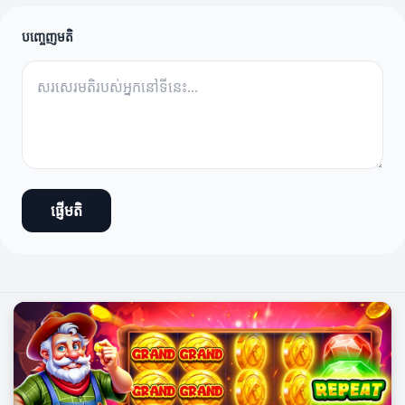
បញ្ចេញមតិ
ផ្ញើមតិ