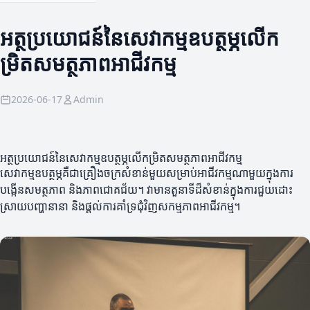
អត្ថប្រយោជន៍នៃសេវាកម្មឧបត្ថម្ភលើក
ម្រិតសមត្ថភាពអាជីវកម្ម
2026-06-17
Admin
អត្ថប្រយោជន៍នៃសេវាកម្មឧបត្ថម្ភលើកម្រិតសមត្ថភាពអាជីវកម្ម
សេវាកម្មឧបត្ថម្ភគឺជាគ្រឿងចក្រ​សំខាន់មួយសម្រាប់អាជីវកម្មណាមួយក្នុងការ
បង្កើនសមត្ថភាព និងភាពជោគជ័យ។ វាមានតួនាទីដ៏សំខាន់ក្នុងការជួយដោះ
ស្រាយបញ្ហានានា និងផ្តល់ការគាំទ្រជុំវិញសកម្មភាពអាជីវកម្ម។