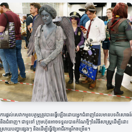
ការផ្តល់សេវាកម្មឧបត្ថម្ភត្រូវបានធ្វើឡើងដោយអ្នកជំនាញដែលមានបទពិសោធន៍
និងជំនាញ។ ជាទូទៅ ក្រុមហ៊ុនអាចទទួលបានកំណែថ្មីៗនៃវិធីសាស្ត្រដើម្បីដោះ
ស្រាយបញ្ហាផ្សេងៗ និងដើម្បីធ្វើឱ្យអាជីវកម្មរីកចម្រើន។