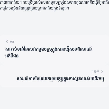
ភាពជោគជ័យ។ ការប្រើប្រាស់សេវាកម្មឧបត្ថម្ភដែលមានគុណភាពនឹងធ្វើឱ្យអាជីវ
កម្មរីកចម្រើននិងផ្សព្វផ្សាយឬជោគជ័យក្នុងទីផ្សារ។
មុន
សារៈសំខាន់នៃសេវាកម្មឧបត្ថម្ភក្នុងការបង្កើតបទពិសោធន៍
អតិថិជន
បន្ទាប់
សារៈសំខាន់នៃសេវាកម្មឧបត្ថម្ភក្នុងការលូតលាស់អាជីវកម្ម