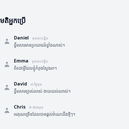
មតិអ្នកប្រើ
Daniel
មុននេះបន្តិច
ខ្លឹមសារមានប្រយោជន៍ខ្លាំងណាស់។
Emma
មុននេះបន្តិច
ពិតជាអ្វីដែលខ្ញុំកំពុងស្វែងរក។
David
៣ ថ្ងៃមុន
ខ្លឹមសារច្បាស់លាស់ ងាយយល់ណាស់។
Chris
២ ម៉ោងមុន
អរគុណច្រើនដែលបានផ្តល់ចំណេះដឹងថ្មីៗ។