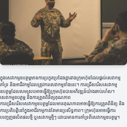
ក្នុងសេវាកម្មឧបត្ថម្ភមានការប្រកួតប្រជែងគ្នារវាងក្រុមហ៊ុនដែលផ្តល់សេវាកម្ម
គាំទ្រ និងអាជីវកម្មដែលត្រូវការសេវាកម្មទាំងនេះ។ ការជ្រើសរើសសេវាកម្ម
ឧបត្ថម្ភដែលសមស្របអាចធ្វើឱ្យក្រុមហ៊ុនបានអភិវឌ្ឍន៍យ៉ាងឆាប់រហ័ស។
សេវាកម្មឧបត្ថម្ភ និងការត្រួតពិនិត្យគុណភាព
ការជ្រើសរើសសេវាកម្មឧបត្ថម្ភដែលមានគុណភាពអាចធ្វើឱ្យការត្រួតពិនិត្យ និង
ការប្រតិបត្តិនៅក្នុងអាជីវកម្មកាន់តែមានប្រសិទ្ធភាព។ ក្រុមហ៊ុនអាចធ្វើការ
បញ្ចេញផលិតផលថ្មី ឬសេវាកម្មថ្មីៗ ដោយមានការគាំទ្រពីសេវាកម្មឧបត្ថម្ភ។