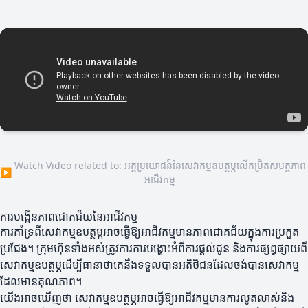
Watch Video related to: អត្ថប្រយោជន៍នៃសេវាកម្មឧបត្ថម្ភលើកម្រិតសមត្ថភាព
▶
អាជីវកម្ម
ការបង្កើនភាពជោគជ័យនៃអាជីវកម្ម
ការគាំទ្រពីសេវាកម្មឧបត្ថម្ភអាចធ្វើឱ្យអាជីវកម្មមានភាពជោគជ័យក្នុងការប្រកួត
ប្រជែង។ ក្រុមហ៊ុនទាំងអស់ត្រូវការការបង្ហោះអំពីការផ្តល់ជូន និងការផ្សព្វផ្សាយពី
សេវាកម្មឧបត្ថម្ភដើម្បីធានាថាគេនឹងទទួលបានអតិថិជនដែលចង់បានសេវាកម្ម
ដែលមានគុណភាព។
យើងអាចឃើញថា សេវាកម្មឧបត្ថម្ភអាចធ្វើឱ្យអាជីវកម្មមានការលូតលាស់និង