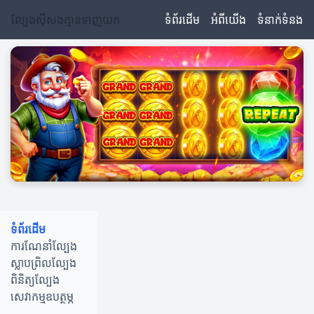
ល្បែងស៊ីសងគ្មានទាញយក
ទំព័រដើម
អំពីយើង
ទំនាក់ទំនង
ទំព័រដើម
ការណែនាំល្បែង
ស្លាបព្រិលល្បែង
ពិនិត្យល្បែង
សេវាកម្មឧបត្ថម្ភ