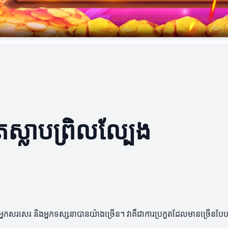
តស្លាបព្រិលល្បែង
ាញអ្នកសរសេរ និងអ្នកទស្សនាបានយ៉ាងច្រើន។ វាគឺជាការប្រកួតដែលមានច្រើនបែប