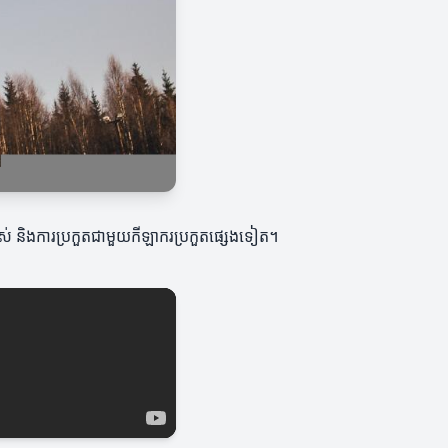
ខ្ពស់ និងការប្រកួតជាមួយកីឡាករប្រកួតផ្សេងទៀត។