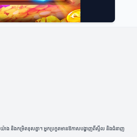
យ៉ាង និងកម្រិតខុសគ្នា។ អ្នកប្រកួតមានឱកាសបង្ហាញពីស្ទីល និងជំនាញ