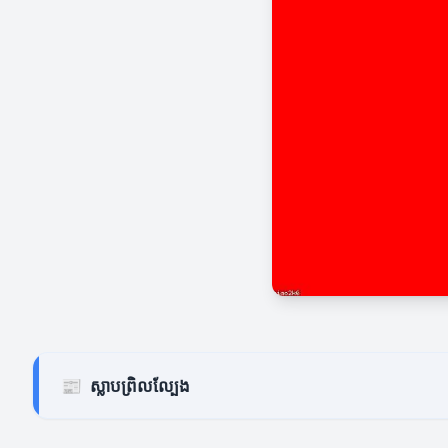
📰
ស្លាបព្រិលល្បែង