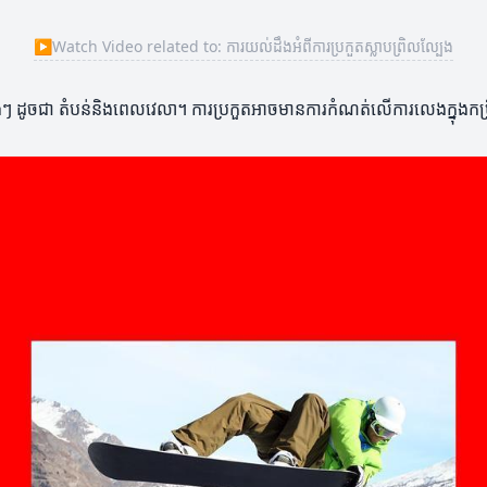
▶
Watch Video related to: ការយល់ដឹងអំពីការប្រកួតស្លាបព្រិលល្បែង
ផ្សេងៗ ដូចជា តំបន់និងពេលវេលា។ ការប្រកួតអាចមានការកំណត់លើការលេងក្នុងកម្រិ