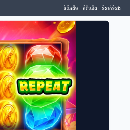
ទំព័រដើម
អំពីយើង
ទំនាក់ទំនង