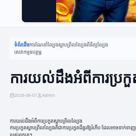
ទំព័រដើម
ការណែនាំល្បែង
ស្លាបព្រិលល្បែង
ពិនិត្យល្បែង
សេវាកម្មឧបត្ថម្ភ
ការយល់ដឹងអំពីការប្រកួ
2026-06-07
Admin
ការយល់ដឹងអំពីការប្រកួតស្លាបព្រិលល្បែង
ការប្រកួតស្លាបព្រិលល្បែងគឺជាការប្រកួតដ៏គួរឱ្យរំភើប ដែលអាចទាក់ទ
របស់ពួកគេ។