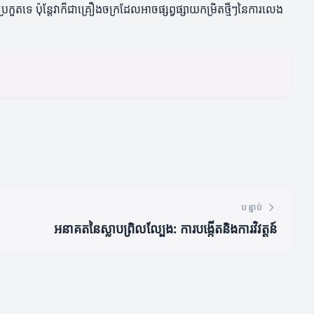
ួតទេ ប៉ុន្តែវាក៏ជាគ្រឿងចក្រដែលអាចផ្សព្វផ្សាយកម្រិតថ្មីៗនៃការលេង
បន្ទាប់
អនាគតនៃស្លាបព្រិលល្បែង: ការបង្កើតនិងការវិវត្តន៍