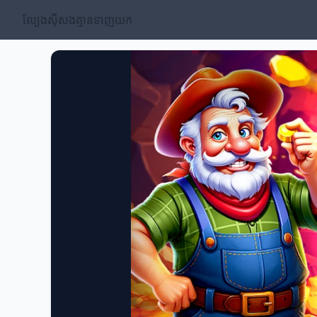
ល្បែងស៊ីសងគ្មានទាញយក