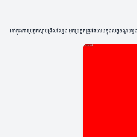
នៅក្នុងការប្រកួតស្លាបព្រិលល្បែង អ្នកប្រកួតត្រូវតែលេងក្នុងលក្ខខណ្ឌ