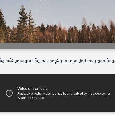
កីឡាករនិងអ្នកទស្សនា។ កីឡាករប្រកួតក្នុងប្រភេទនានា ដូចជា ការប្រកួតកម្រិត