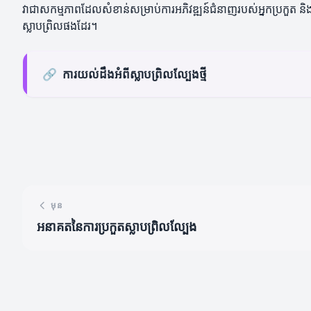
វាជាសកម្មភាពដែលសំខាន់សម្រាប់ការអភិវឌ្ឍន៍ជំនាញរបស់អ្នកប្រកួត និងក
ស្លាបព្រិលផងដែរ។
🔗
ការយល់ដឹងអំពីស្លាបព្រិលល្បែងថ្មី
មុន
អនាគតនៃការប្រកួតស្លាបព្រិលល្បែង