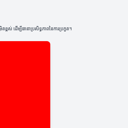
តខ្ពស់ ដើម្បីធានាប្រសិទ្ធភាពនៃការប្រកួត។