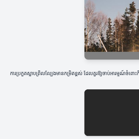
ការប្រកួតស្លាបព្រិលល្បែងមានកម្រិតខ្ពស់ ដែលគួរឱ្យចាប់អារម្មណ៍ចំពោះ