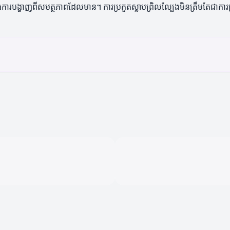
ារបង្ហាញពីសមត្ថភាពដែលមាន។ ការប្រកួតស្លាបព្រិលល្បែងមិនត្រឹមតែជាការប្រក