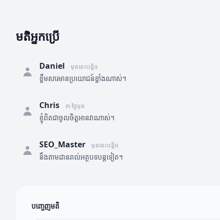
មតិអ្នកប្រើ
Daniel
មុននេះបន្តិច
ខ្លឹមសារមានប្រយោជន៍ខ្លាំងណាស់។
Chris
៣ ថ្ងៃមុន
ខ្ញុំពិតជាចូលចិត្តអានវាណាស់។
SEO_Master
មុននេះបន្តិច
នឹងតាមដានរាល់អត្ថបទបន្តទៀត។
បញ្ចេញមតិ