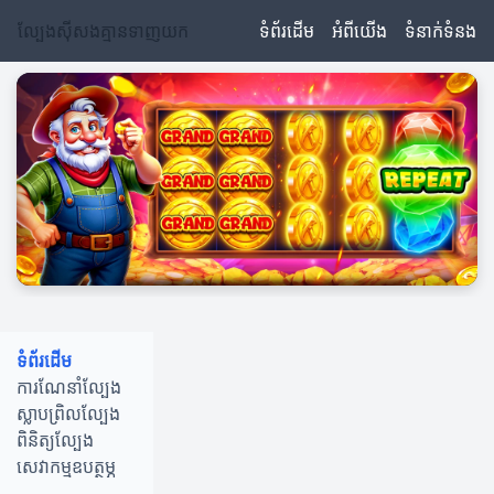
ល្បែងស៊ីសងគ្មានទាញយក
ទំព័រដើម
អំពីយើង
ទំនាក់ទំនង
ទំព័រដើម
ការណែនាំល្បែង
ស្លាបព្រិលល្បែង
ពិនិត្យល្បែង
សេវាកម្មឧបត្ថម្ភ