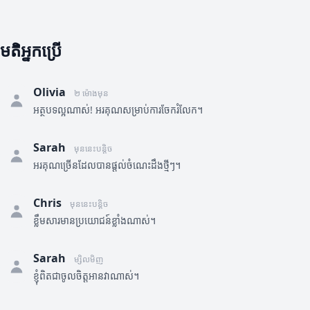
មតិអ្នកប្រើ
Olivia
២ ម៉ោងមុន
អត្ថបទល្អណាស់! អរគុណសម្រាប់ការចែករំលែក។
Sarah
មុននេះបន្តិច
អរគុណច្រើនដែលបានផ្តល់ចំណេះដឹងថ្មីៗ។
Chris
មុននេះបន្តិច
ខ្លឹមសារមានប្រយោជន៍ខ្លាំងណាស់។
Sarah
ម្សិលមិញ
ខ្ញុំពិតជាចូលចិត្តអានវាណាស់។