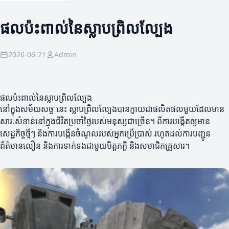
ផលប៉ះពាល់នៃស្លាបព្រិលល្បែង
2026-06-21
Admin
ផលប៉ះពាល់នៃស្លាបព្រិលល្បែង
នៅក្នុងសម័យសច្ចៈនេះ ស្លាបព្រិលល្បែងបានក្លាយជាផលិតផលមួយដែលមាន
សារៈសំខាន់នៅក្នុងជីវិតប្រចាំថ្ងៃរបស់មនុស្សជាច្រើន។ ពីការបង្កើតឲ្យមាន
សេដ្ឋកិច្ចថ្មីៗ និងការបង្កើនចំណូលរបស់អ្នកប្រើប្រាស់ រហូតដល់ការបញ្ជូន
ព័ត៌មានលឿន និងការទាក់ទងជាមួយមិត្តភក្តិ និងសមាជិកគ្រួសារ។