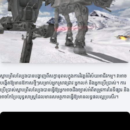
ស្លាបព្រិលល្បែងបានបង្ហាញពីសក្តានុពលក្នុងការវិវត្តន៍វិស័យអាជីវកម្ម។ វាអាច
បង្កើតឱ្យមានឱកាសថ្មីៗសម្រាប់អ្នកស្រាវជ្រាវ អ្នកលក់ និងអ្នកប្រើប្រាស់។ ការ
ប្រើប្រាស់ស្លាបព្រិលល្បែងបានធ្វើឱ្យអ្នកអាចដឹងច្បាស់អំពីតម្រូវការនៃទីផ្សារ និង
អាចកែប្រែយុទ្ធសាស្ត្រដែលមានសមត្ថភាពធ្វើឱ្យមានលទ្ធផលល្អប្រសើរ។