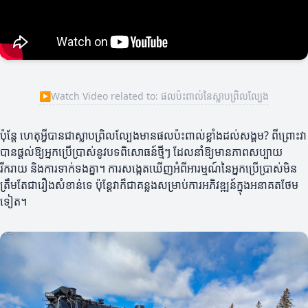
▶
Watch Video related to: ផលប៉ះពាល់នៃស្លាបព្រិលល្បែង
ប៉ុន្តែ ហេតុអ្វីបានជាស្លាបព្រិលល្បែងមានផលប៉ះពាល់ខ្លាំងដល់សង្គម? ពីព្រោះវា
បានផ្តល់ឱ្យអ្នកប្រើប្រាស់នូវបទពិសោធន៍ថ្មីៗ ដែលនាំឱ្យមានភាពសប្បាយ
រីករាយ និងការទាក់ទងគ្នា។ ការសង្កេតឃើញអំពីអារម្មណ៍នៃអ្នកប្រើប្រាស់មិន
ត្រឹមតែជារឿងសំខាន់ទេ ប៉ុន្តែវាក៏ជាគន្លងសម្រាប់ការអភិវឌ្ឍន៍ក្នុងអនាគតថែម
ទៀត។