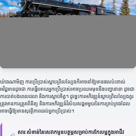
យ៉ាងណាមិញ ការប្រើប្រាស់ស្លាបព្រិលល្បែងក៏អាចនាំឱ្យមានផលប៉ះពាល់
អវិជ្ជមានដូចជា ការធ្វើអោយអ្នកប្រើប្រាស់អាចប្រឈមមុខនឹងបញ្ហានានា ដូចជា
ការបាត់បង់ពេលវេលា និងការស្លាប់ចិត្ត។ ដូច្នេះការអភិវឌ្ឍន៍ស្លាបព្រិលល្បែងគួរ
ត្រូវមានការត្រួតពិនិត្យ និងការអភិវឌ្ឍន៍វិស័យសង្គមមួយនៃការគ្រប់គ្រងដែល
អាចធ្វើឱ្យមានសុវត្ថិភាពដល់អ្នកប្រើប្រាស់។
សារៈសំខាន់នៃសេវាកម្មឧបត្ថម្ភសម្រាប់ការកែលម្អក្នុងអាជីវ
🔗