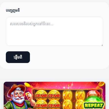
បញ្ចេញមតិ
ផ្ញើមតិ