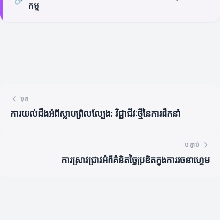
កម្ម
មុន
ការយល់ដឹងអំពីស្លាបព្រិលល្បែង: វិជ្ជាជីវៈថ្មីនៃការដឹកនាំ
បន្ទាប់
ការស្រាវជ្រាវអំពីគំនិតច្នៃប្រឌិតក្នុងការរចនាហ្គេម