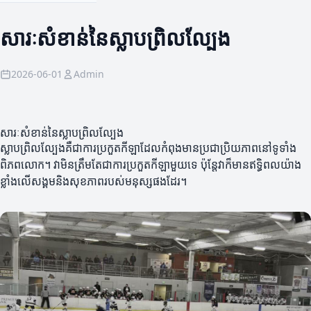
សារៈសំខាន់នៃស្លាបព្រិលល្បែង
2026-06-01
Admin
សារៈសំខាន់នៃស្លាបព្រិលល្បែង
ស្លាបព្រិលល្បែងគឺជាការប្រកួតកីឡាដែលកំពុងមានប្រជាប្រិយភាពនៅទូទាំង
ពិភពលោក។ វា​មិន​ត្រឹមតែជាការប្រកួតកីឡាមួយទេ ប៉ុន្តែវាក៏មានឥទ្ធិពលយ៉ាង
ខ្លាំងលើសង្គមនិងសុខភាពរបស់មនុស្សផងដែរ។