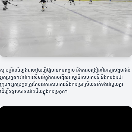
ស្លាបព្រិលល្បែងអាចជួយធ្វើឱ្យមានការតភ្ជាប់ និងការបង្រៀនជំនាញសង្គមដល់
អ្នកប្រកួត។ វាជាការសំខាន់ក្នុងការបង្កើតអារម្មណ៍សហគមន៍ និងការងារជា
ក្រុម។ អ្នកប្រកួតត្រូវតែមានការសហការនិងការប្រាស្រ័យទាក់ទងជាមួយគ្នា
ដើម្បីទទួលបានជោគជ័យក្នុងការប្រកួត។