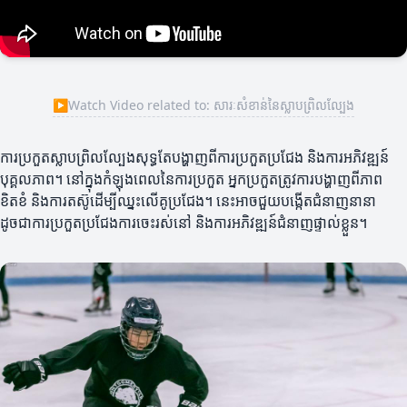
▶
Watch Video related to: សារៈសំខាន់នៃស្លាបព្រិលល្បែង
ការប្រកួតស្លាបព្រិលល្បែងសុទ្ធតែបង្ហាញពីការប្រកួតប្រជែង និងការអភិវឌ្ឍន៍
បុគ្គលភាព។ នៅក្នុងកំឡុងពេលនៃការប្រកួត អ្នកប្រកួតត្រូវការបង្ហាញពីភាព
ខិតខំ និងការតស៊ូដើម្បីឈ្នះលើគូប្រជែង។ នេះអាចជួយបង្កើតជំនាញនានា
ដូចជាការប្រកួតប្រជែងការចេះរស់នៅ និងការអភិវឌ្ឍន៍ជំនាញផ្ទាល់ខ្លួន។