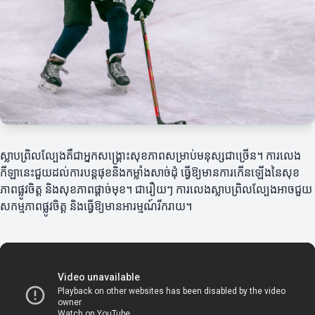
ស្លាបព្រិលល្បែងគឺជាអ្នកសង្គ្រោះសុខភាពសម្រាប់មនុស្សជាច្រើន។ ការលេង
កីឡានេះជួយដល់ការបន្តផុខនិងកម្លាំងសាច់ដុំ ធ្វើឱ្យមានការកើនឡើងនៃសុខ
ភាពផ្លូវចិត្ត និងសុខភាពផ្តាច់មុខ។ ជារឿយៗ ការលេងស្លាបព្រិលល្បែងអាចជួយ
សកម្មភាពផ្លូវចិត្ត និងធ្វើឱ្យមានអារម្មណ៍រីករាយ។