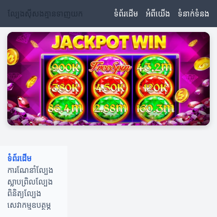
ល្បែងស៊ីសងគ្មានទាញយក
ទំព័រដើម
អំពីយើង
ទំនាក់ទំនង
ទំព័រដើម
ការណែនាំល្បែង
ស្លាបព្រិលល្បែង
ពិនិត្យល្បែង
សេវាកម្មឧបត្ថម្ភ