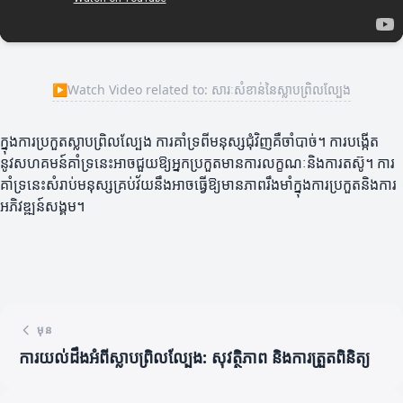
▶
Watch Video related to: សារៈសំខាន់នៃស្លាបព្រិលល្បែង
ក្នុងការប្រកួតស្លាបព្រិលល្បែង ការគាំទ្រពីមនុស្សជុំវិញគឺចាំបាច់។ ការបង្កើត
នូវសហគមន៍គាំទ្រនេះអាចជួយឱ្យអ្នកប្រកួតមានការលក្ខណៈនិងការតស៊ូ។ ការ
គាំទ្រនេះសំរាប់មនុស្សគ្រប់វ័យនឹងអាចធ្វើឱ្យមានភាពរឹងមាំក្នុងការប្រកួតនិងការ
អភិវឌ្ឍន៍សង្គម។
មុន
ការយល់ដឹងអំពីស្លាបព្រិលល្បែង: សុវត្ថិភាព និងការត្រួតពិនិត្យ