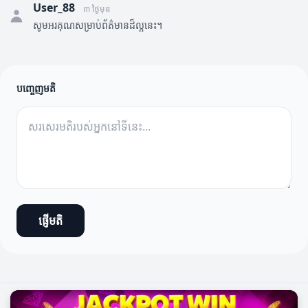
User_88
៣ ថ្ងៃមុន
សូមអរគុណសម្រាប់ព័ត៌មានដ៏ល្អនេះ។
បញ្ចេញមតិ
ផ្ញើមតិ