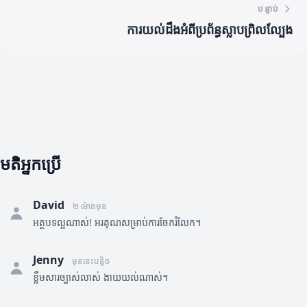
បន្ទាប់
ការយល់ដឹងអំពីប្រព័ន្ធស្លាបព្រិលល្បែង
មតិអ្នកប្រើ
David
២ ម៉ោងមុន
អត្ថបទល្អណាស់! អរគុណសម្រាប់ការចែករំលែក។
Jenny
មុននេះបន្តិច
ខ្លឹមសារច្បាស់លាស់ ងាយយល់ណាស់។