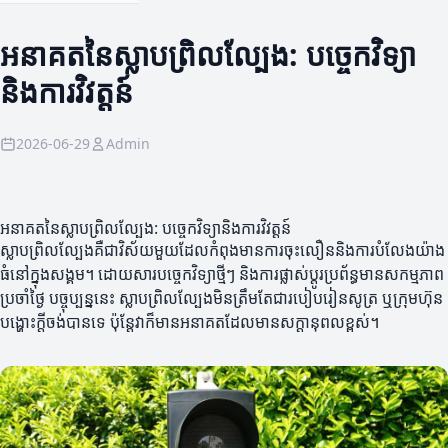
អនាគតនៃស្លាបព្រិលល្បែង: បច្ចេកវិទ្យា
និងការវិវត្តន៍
2026-06-29
Admin
អនាគតនៃស្លាបព្រិលល្បែង: បច្ចេកវិទ្យានិងការវិវត្តន៍
ស្លាបព្រិលល្បែងគឺជាវិស័យមួយដែលកំពុងមានការចុះលឿននិងការបំលែងយ៉ាង
ធំនៅក្នុងសង្គម។ ដោយសារបច្ចេកវិទ្យាថ្មីៗ និងការផ្លាស់ប្តូរប្រព័ន្ធមានសកម្មភាព
ប្រចាំថ្ងៃ បច្ចុប្បន្ននេះ ស្លាបព្រិលល្បែងមិនត្រឹមតែជារបៀបរៀនសូត្រ ឬក្រុមហ៊ុន
បង្ហោះក្តីចង់បានទេ ប៉ុន្តែវាក៏មានអនាគតដែលមានសក្តានុពលខ្ពស់។