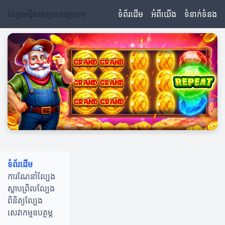
ល្បែងស៊ីសងគ្មានទាញយក
ទំព័រដើម
អំពីយើង
ទំនាក់ទំនង
ទំព័រដើម
ការណែនាំល្បែង
ស្លាបព្រិលល្បែង
ពិនិត្យល្បែង
សេវាកម្មឧបត្ថម្ភ