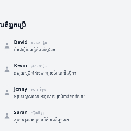
មតិអ្នកប្រើ
David
មុននេះបន្តិច
ពិតជាអ្វីដែលខ្ញុំកំពុងស្វែងរក។
Kevin
មុននេះបន្តិច
អរគុណច្រើនដែលបានផ្តល់ចំណេះដឹងថ្មីៗ។
Jenny
១០ នាទីមុន
អត្ថបទល្អណាស់! អរគុណសម្រាប់ការចែករំលែក។
Sarah
ម្សិលមិញ
សូមអរគុណសម្រាប់ព័ត៌មានដ៏ល្អនេះ។