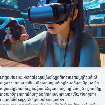
នៅក្នុងបរិបទនេះ អនាគតនៃស្លាបព្រិលល្បែងក៏អាចមានការប្រព្រឹត្តទៅលើ
សង្គម។ មានការពេញនិយមនិងការចូលរួមយ៉ាងខ្លាំងមកពីអ្នកប្រើប្រាស់ និង
សង្គមនៅក្នុងការអភិវឌ្ឍសុវត្ថិភាពនិងគុណភាពស្លាបព្រិលល្បែង។ អ្នកអភិវឌ្ឍ
អាចយកចិត្តទុកដាក់អំពីបញ្ហាសុវត្ថិភាពរបស់អ្នកលេង ហើយនាំមកនូវការ
ពន្យល់អំពីវិធីសាស្ត្រដើម្បីប្រឆាំងនឹងការប៉ុនប៉ង។