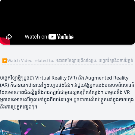
▶
Watch Video related to: អនាគតនៃស្លាបព្រិលល្បែង: បច្ចេកវិទ្យានិងការវិវត្តន៍
បច្ចេកវិទ្យាថ្មីៗដូចជា Virtual Reality (VR) និង Augmented Reality
(AR) ក៏បានយកឋានានៅក្នុងហ្គេមផងដែរ។ វាជួយឱ្យអ្នកលេងមានបទពិសោធន៍
ដែលមានភាពជិតស្និទ្ធនិងការតភ្ជាប់ជាមួយស្លាបព្រិលល្បែង។ ជាមួយនឹង VR
អ្នកលេងអាចឈើចូលទៅក្នុងពិភពនៃហ្គេម ដូចជាការសំរាប់ខ្លួននៅក្នុងឆាកក្មេង
និងការប្រកួតផ្សេងៗ។