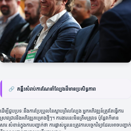
🔗
គន្លឹះសំរាប់ការណែនាំល្បែងដ៏មានប្រសិទ្ធភាព
ដើម្បីជួបប្រទៈនឹងការប្រែប្រួលនៃស្លាបព្រិលល្បែង អ្នកអភិវឌ្ឍន៍ត្រូវតែធ្វើការ
ស្រាវជ្រាវនិងអភិវឌ្ឍគម្រោងថ្មីៗ។ ការងារនេះមិនត្រឹមត្រូវទេ ប៉ុន្តែវាក៏មាន
សារៈសំខាន់ក្នុងការបញ្ជាក់ថា ការផ្លាស់ប្ដូរនេះត្រូវការបច្ចេកវិទ្យាដែលអាចបញ្ជាក់