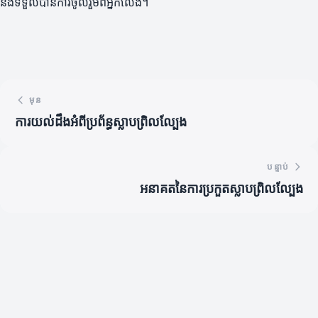
និងទទួលបានការចូលរួមពីអ្នកលេង។
មុន
ការយល់ដឹងអំពីប្រព័ន្ធស្លាបព្រិលល្បែង
បន្ទាប់
អនាគតនៃការប្រកួតស្លាបព្រិលល្បែង