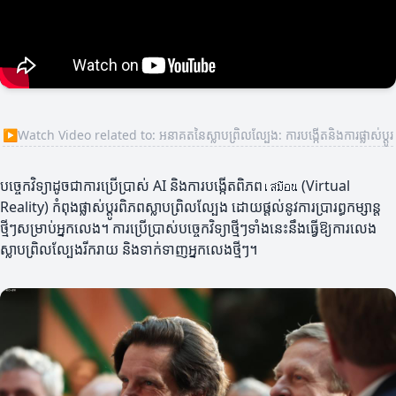
▶
Watch Video related to: អនាគតនៃស្លាបព្រិលល្បែង: ការបង្កើតនិងការផ្លាស់ប្ដូរ
បច្ចេកវិទ្យាដូចជាការប្រើប្រាស់ AI និងការបង្កើតពិភពเสมือน (Virtual
Reality) កំពុងផ្លាស់ប្ដូរពិភពស្លាបព្រិលល្បែង ដោយផ្តល់នូវការប្រារព្ធកម្សាន្ត
ថ្មីៗសម្រាប់អ្នកលេង។ ការប្រើប្រាស់បច្ចេកវិទ្យាថ្មីៗទាំងនេះនឹងធ្វើឱ្យការលេង
ស្លាបព្រិលល្បែងរីករាយ និងទាក់ទាញអ្នកលេងថ្មីៗ។