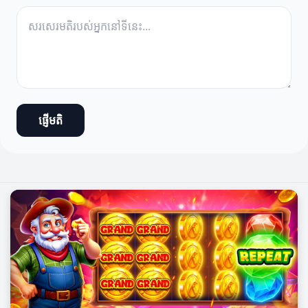
ផ្ញើមតិ