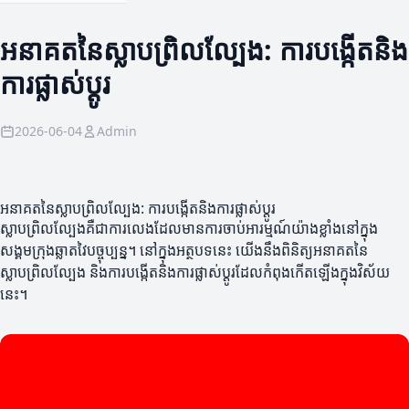
អនាគតនៃស្លាបព្រិលល្បែង: ការបង្កើតនិង
ការផ្លាស់ប្ដូរ
2026-06-04
Admin
អនាគតនៃស្លាបព្រិលល្បែង: ការបង្កើតនិងការផ្លាស់ប្ដូរ
ស្លាបព្រិលល្បែងគឺជាការលេងដែលមានការចាប់អារម្មណ៍យ៉ាងខ្លាំងនៅក្នុង
សង្គមក្រុងឆ្លាតវៃបច្ចុប្បន្ន។ នៅក្នុងអត្ថបទនេះ យើងនឹងពិនិត្យអនាគតនៃ
ស្លាបព្រិលល្បែង និងការបង្កើតនិងការផ្លាស់ប្ដូរដែលកំពុងកើតឡើងក្នុងវិស័យ
នេះ។