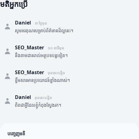
មតិអ្នកប្រើ
Daniel
៣ ថ្ងៃមុន
សូមអរគុណសម្រាប់ព័ត៌មានដ៏ល្អនេះ។
SEO_Master
១០ នាទីមុន
នឹងតាមដានរាល់អត្ថបទបន្តទៀត។
SEO_Master
មុននេះបន្តិច
ខ្លឹមសារមានប្រយោជន៍ខ្លាំងណាស់។
Daniel
មុននេះបន្តិច
ពិតជាអ្វីដែលខ្ញុំកំពុងស្វែងរក។
បញ្ចេញមតិ