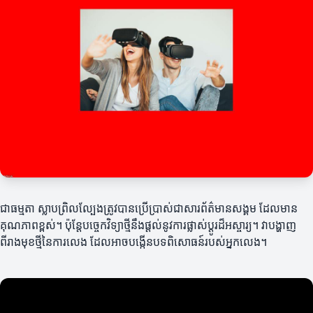
ជាធម្មតា ស្លាបព្រិលល្បែងត្រូវបានប្រើប្រាស់ជាសារព័ត៌មានសង្គម ដែលមាន
គុណភាពខ្ពស់។ ប៉ុន្តែបច្ចេកវិទ្យាថ្មីនឹងផ្ដល់នូវការផ្លាស់ប្ដូរដ៏អស្ចារ្យ។ វាបង្ហាញ
ពីរាងមុខថ្មីនៃការលេង ដែលអាចបង្កើនបទពិសោធន៍របស់អ្នកលេង។