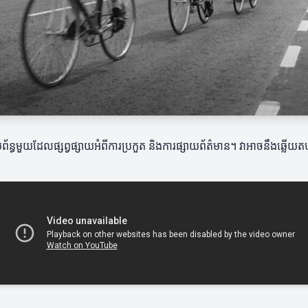
រព័ន្ធមួយដែលផ្សព្វផ្សាយអំពីការប្រកួត និងការផ្សាយព័ត៌មាន។ វាអាចនឹងឆ្លើយតបទៅនឹ