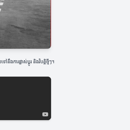
ងការផ្លាស់ប្ដូរ និងវិបត្តិថ្មីៗ។