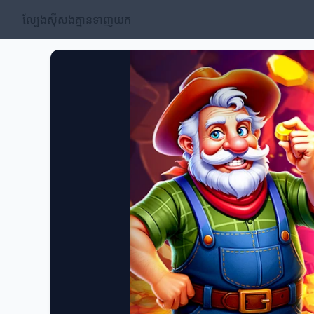
ល្បែងស៊ីសងគ្មានទាញយក