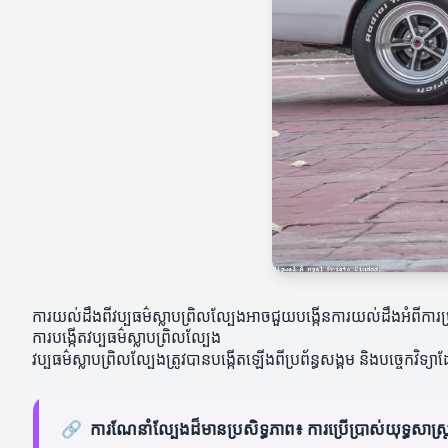
ការយល់ដឹងពីវប្បធម៌ស្លាបព្រិលល្បែងអាចជួយបង្កើនការយល់ដឹងអំពីការប្
ការបង្កើតវប្បធម៌ស្លាបព្រិលល្បែង
វប្បធម៌ស្លាបព្រិលល្បែងត្រូវបានបង្កើតឡើងពីប្រព័ន្ធសង្គម និងបច្ចេកវិទ
🔗
ការណែនាំល្បែងដ៏មានប្រសិទ្ធភាព៖ ការប្រើប្រាស់យុទ្ធសាស្ត្រ