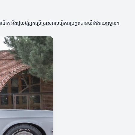
ធឺណិត និងជួយឱ្យអ្នកប្រើប្រាស់អាចធ្វើការប្រកួតបានយ៉ាងងាយស្រួល។