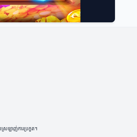
ដែលស្រឡាញ់ការប្រកួត។