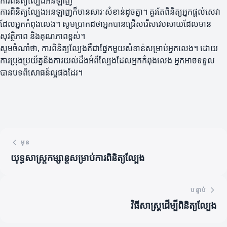
ការពិនិត្យល្បែងអនឡាញ
ការពិនិត្យល្បែងអនឡាញក៏មានសារៈសំខាន់ដូចគ្នា។ គួរតែពិនិត្យអ្នកផ្តល់សេវា
ដែលអ្នកកំពុងលេង។ សូមប្រាកដថាអ្នកបានជ្រើសរើសវេបសាយដែលមាន
សុវត្ថិភាព និងគុណភាពខ្ពស់។
សូមចំណាំថា, ការពិនិត្យល្បែងគឺជាផ្នែកមួយសំខាន់សម្រាប់អ្នកលេង។ ដោយ
ការប្រុងប្រយ័ត្ននិងការយល់ដឹងអំពីល្បែងដែលអ្នកកំពុងលេង អ្នកអាចទទួល
បានបទពិសោធន៍ល្អផងដែរ។
មុន
យុទ្ធសាស្ត្រកម្សាន្តសម្រាប់ការពិនិត្យល្បែង
បន្ទាប់
វិធីសាស្ត្រដើម្បីពិនិត្យល្បែង