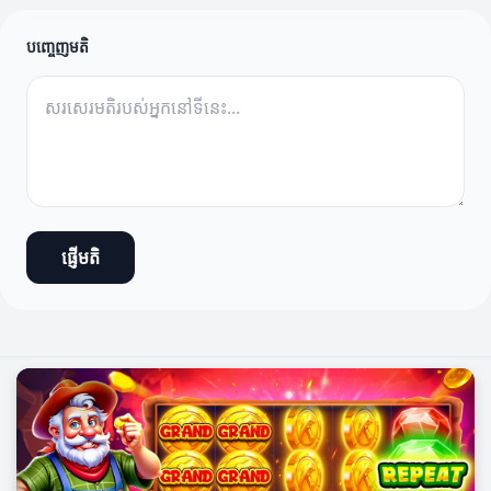
បញ្ចេញមតិ
ផ្ញើមតិ