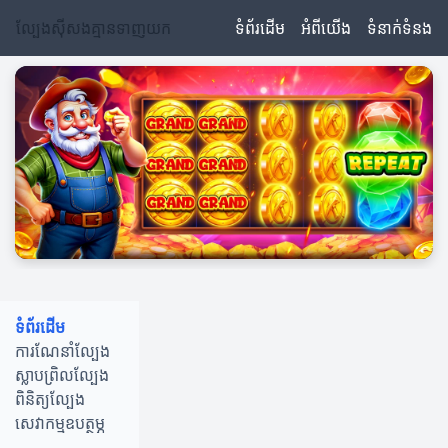
ល្បែងស៊ីសងគ្មានទាញយក
ទំព័រដើម
អំពីយើង
ទំនាក់ទំនង
ទំព័រដើម
ការណែនាំល្បែង
ស្លាបព្រិលល្បែង
ពិនិត្យល្បែង
សេវាកម្មឧបត្ថម្ភ