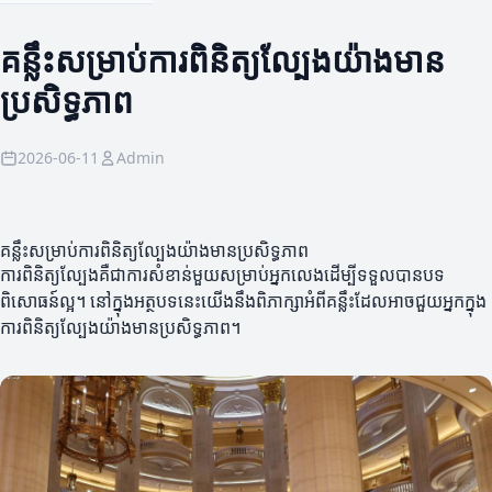
គន្លឹះសម្រាប់ការពិនិត្យល្បែងយ៉ាងមាន
ប្រសិទ្ធភាព
2026-06-11
Admin
គន្លឹះសម្រាប់ការពិនិត្យល្បែងយ៉ាងមានប្រសិទ្ធភាព
ការពិនិត្យល្បែងគឺជាការសំខាន់មួយសម្រាប់អ្នកលេងដើម្បីទទួលបានបទ
ពិសោធន៍ល្អ។ នៅក្នុងអត្ថបទនេះយើងនឹងពិភាក្សាអំពីគន្លឹះដែលអាចជួយអ្នកក្នុង
ការពិនិត្យល្បែងយ៉ាងមានប្រសិទ្ធភាព។