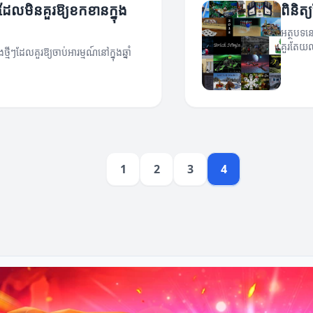
ងដែលមិនគួរឱ្យខកខានក្នុង
ពិនិត
អត្ថបទន
គួរតែយល
មីៗដែលគួរឱ្យចាប់អារម្មណ៍នៅក្នុងឆ្នាំ
1
2
3
4