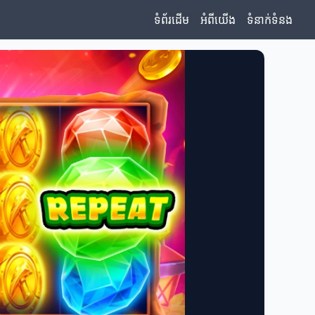
ទំព័រដើម
អំពីយើង
ទំនាក់ទំនង