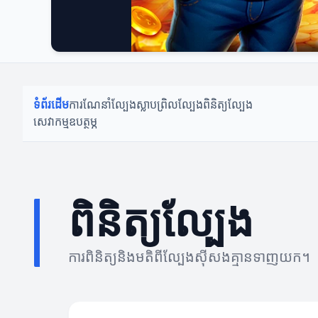
ទំព័រដើម
ការណែនាំល្បែង
ស្លាបព្រិលល្បែង
ពិនិត្យល្បែង
សេវាកម្មឧបត្ថម្ភ
ពិនិត្យល្បែង
ការពិនិត្យនិងមតិពីល្បែងស៊ីសងគ្មានទាញយក។