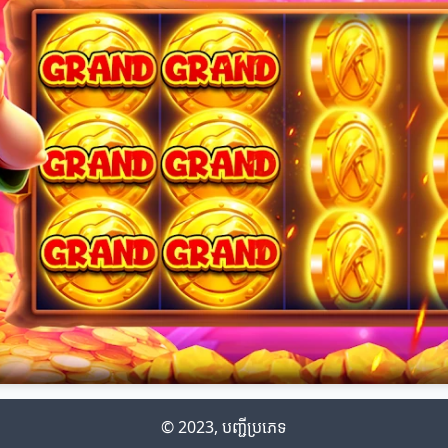
© 2023, បញ្ជីប្រភេទ