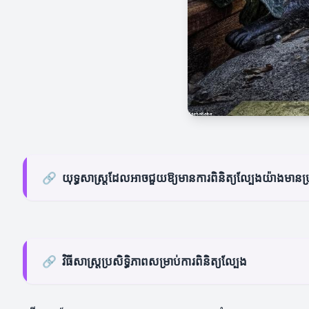
🔗
យុទ្ធសាស្ត្រដែលអាចជួយឱ្យមានការពិនិត្យល្បែងយ៉ាងមានប្
🔗
វិធីសាស្ត្រប្រសិទ្ធិភាពសម្រាប់ការពិនិត្យល្បែង