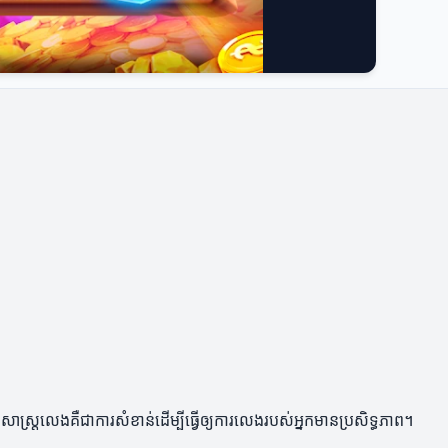
ាស្ត្រលេងគឺជាការសំខាន់ដើម្បីធ្វើឲ្យការលេងរបស់អ្នកមានប្រសិទ្ធភាព។