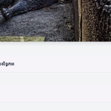
រសិទ្ធភាព