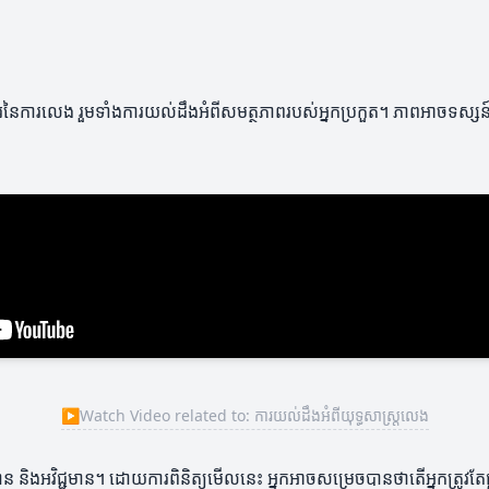
រនៃការលេង រួមទាំងការយល់ដឹងអំពីសមត្ថភាពរបស់អ្នកប្រកួត។ ភាពអាចទស្សន៍ប
▶
Watch Video related to: ការយល់ដឹងអំពីយុទ្ធសាស្ត្រលេង
ិងអវិជ្ជមាន។ ដោយការពិនិត្យមើលនេះ អ្នកអាចសម្រេចបានថាតើអ្នកត្រូវតែផ្លាស់