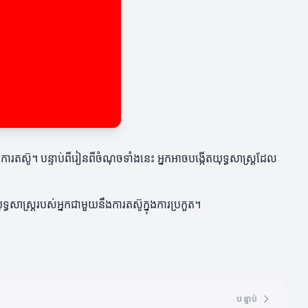
និងការតស៊ូ។ បន្ទាប់ពីរៀនពីចំណុចទាំងនេះ អ្នកអាចបង្កើតយុទ្ធសាស្ត្រដែល
្ធសាស្ត្ររបស់អ្នកជាមួយនឹងការតស៊ូក្នុងការប្រកួត។
បន្ទាប់