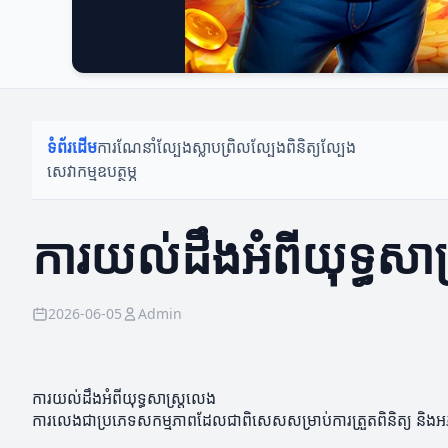
ទំព័រដើម
ការណែនាំល្បែង
ស្លាបព្រិលល្បែង
ពិនិត្យល្បែង
សេវាកម្មឧបត្ថម្ភ
ការយល់ដឹងអំពីយុទ្ធសាស
2026-06-05
Admin
ការយល់ដឹងអំពីយុទ្ធសាស្ត្រលេង
ការលេងជាប្រភេទសកម្មភាពដែលជាពិសេសសម្រាប់ការត្រួតពិនិត្យ និងអភិវឌ