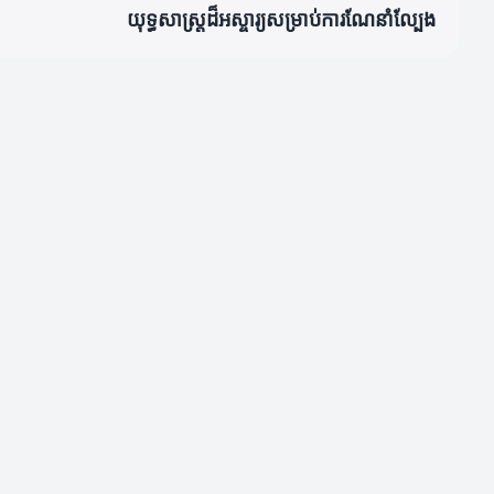
យុទ្ធសាស្ត្រដ៏អស្ចារ្យសម្រាប់ការណែនាំល្បែង