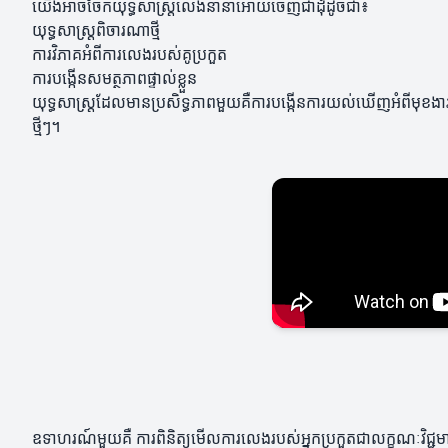
យើងអាចចែកយុទ្ធសាស្ត្រលេងនានាអោយចេញជាដុំដូចជា៖
យុទ្ធសាស្ត្រពិចារណាថ្មី
ការវិភាគអំពីការលេងរបស់គូប្រកួត
ការបង្កើនសមត្ថភាពផ្ទាល់ខ្លួន
យុទ្ធសាស្ត្រដែលមានប្រសិទ្ធភាពមួយគឺការបង្កើនការយល់ឃើញអំពីមុខងា
ថ្មីៗ។
ឧទាហរណ៍មួយគឺ ការពិនិត្យមើលការលេងរបស់អ្នកប្រកួតជាលក្ខណៈវិជ្ជមាន ន