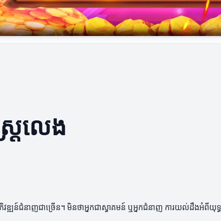
្ត្រលេង
្ឍន៍ជំនាញជាច្រើន។ មិនថាអ្នកជាស្វាគមន៍ ឬអ្នកជំនាញ ការយល់ដឹងអំពីយុទ្ធស