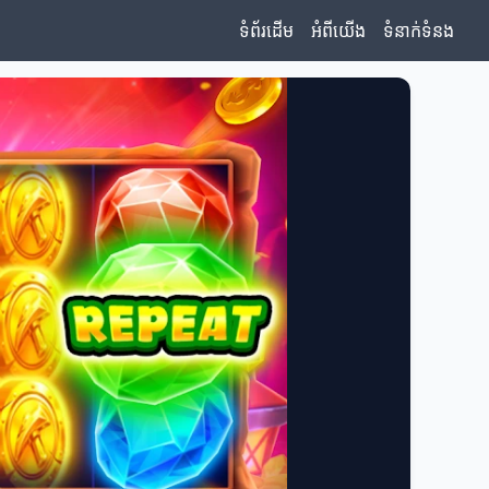
ទំព័រដើម
អំពីយើង
ទំនាក់ទំនង