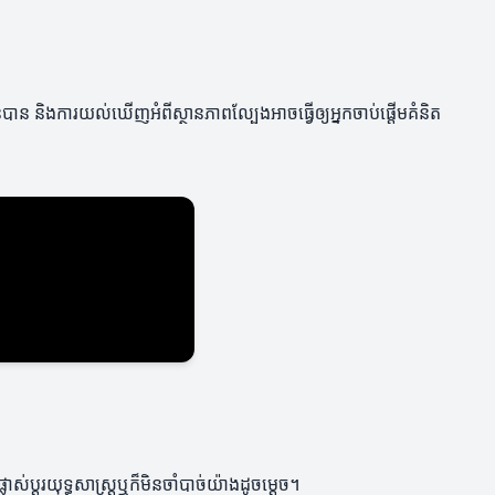
ាន និងការយល់ឃើញអំពីស្ថានភាពល្បែងអាចធ្វើឲ្យអ្នកចាប់ផ្តើមគំនិត
ប្តូរយុទ្ធសាស្ត្រឬក៏មិនចាំបាច់យ៉ាងដូចម្តេច។