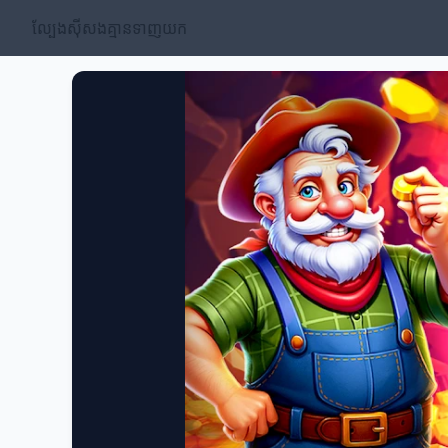
ល្បែងស៊ីសងគ្មានទាញយក