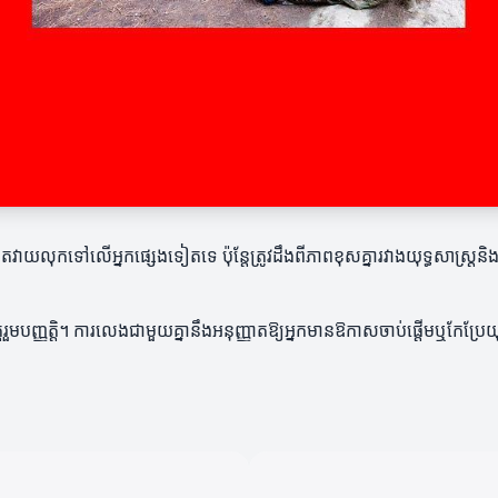
ីកម្រិតវាយលុកទៅលើអ្នកផ្សេងទៀតទេ ប៉ុន្តែត្រូវដឹងពីភាពខុសគ្នារវាងយុទ្ធសាស្ត្រ
តរួមបញ្ញត្តិ។ ការលេងជាមួយគ្នានឹងអនុញ្ញាតឱ្យអ្នកមានឱកាសចាប់ផ្តើមឬកែប្រែយុទ