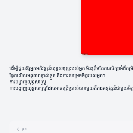
ដើម្បីជួយឱ្យអ្នកអភិវឌ្ឍន៍យុទ្ធសាស្ត្ររបស់អ្នក មិនត្រឹមតែការសិក្សាអំព
ផ្អែកលើសមត្ថភាពផ្ទាល់ខ្លួន និងការសម្រេចចិត្តរបស់អ្នក។
ការបង្ហាញយុទ្ធសាស្ត្រ
ការបង្ហាញយុទ្ធសាស្ត្រដែលអាចប្រើប្រាស់បានមួយគឺការអនុវត្តន៍ជាមួយមិត្
មុន