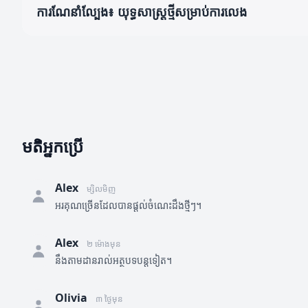
ការណែនាំល្បែង៖ យុទ្ធសាស្ត្រថ្មីសម្រាប់ការលេង
មតិអ្នកប្រើ
Alex
ម្សិលមិញ
អរគុណច្រើនដែលបានផ្តល់ចំណេះដឹងថ្មីៗ។
Alex
២ ម៉ោងមុន
នឹងតាមដានរាល់អត្ថបទបន្តទៀត។
Olivia
៣ ថ្ងៃមុន